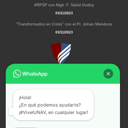
#RPSP con Mgtr. F. Sahid Godoy
03/11/2023
“Transformados en Cristo” con el Pr. Johan Mendoza
03/11/2023
El Instituto Universitario Adventista de Venezuela es una
institución privada de educación superior que pertenece a la
Iglesia Adventista del Séptimo Día.
¡Hola!
Carretera Panamericana, vía Salom, sector Las Lagunas
¿En qué podemos ayudarte?
Teléfono: +58 (412) - 3665204
¡#ViveIUNAV, en cualquier lugar!
E-mail:
info@iunav.com