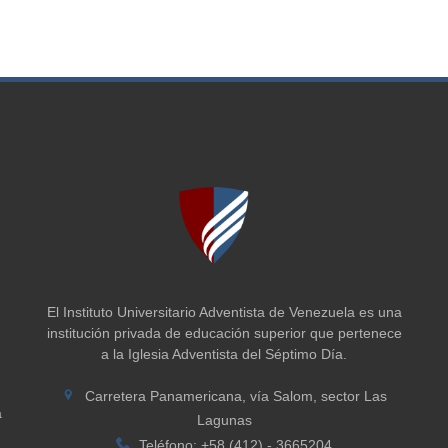
El Instituto Universitario Adventista de Venezuela es una
institución privada de educación superior que pertenece
a la Iglesia Adventista del Séptimo Día.
Carretera Panamericana, vía Salom, sector Las
a
Lagunas
Teléfono: +58 (412) - 3665204