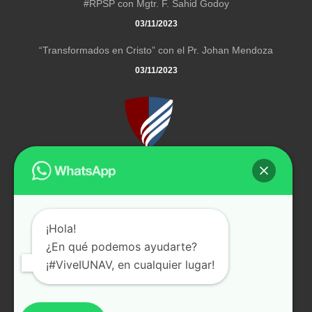
#RPSP con Mgtr. F. Sahid Godoy
03/11/2023
“Transformados en Cristo” con el Pr. Johan Mendoza
03/11/2023
El Instituto Universitario Adventista de Venezuela es una
institución privada de educación superior que pertenece a la
Iglesia Adventista del Séptimo Día.
¡Hola!
Carretera Panamericana, vía Salom, sector Las Lagunas
¿En qué podemos ayudarte?
Teléfono: +58 (412) - 3665204
¡#ViveIUNAV, en cualquier lugar!
E-mail:
info@iunav.com