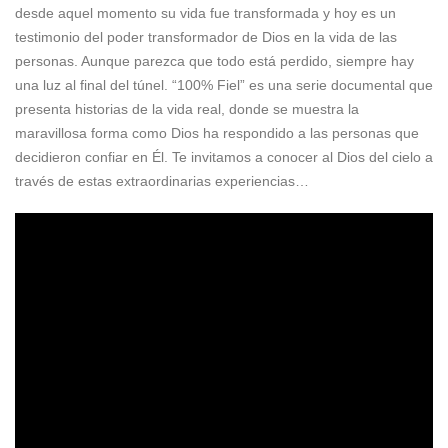
desde aquel momento su vida fue transformada y hoy es un
testimonio del poder transformador de Dios en la vida de las
personas. Aunque parezca que todo está perdido, siempre hay
una luz al final del túnel. “100% Fiel” es una serie documental que
presenta historias de la vida real, donde se muestra la
maravillosa forma como Dios ha respondido a las personas que
decidieron confiar en Él. Te invitamos a conocer al Dios del cielo a
través de estas extraordinarias experiencias…