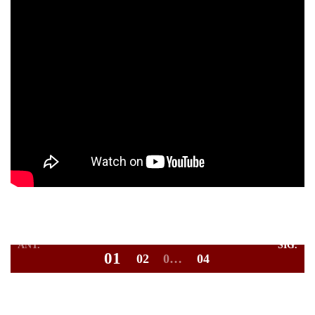
ANT.
SIG.
1
2
…
4