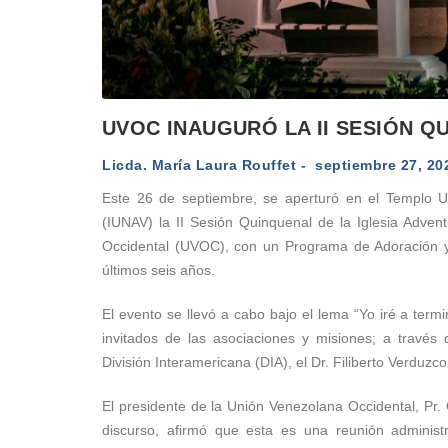
UVOC INAUGURÓ LA II SESIÓN Q
Licda.
María Laura Rouffet
- septiembre 27, 20
Este 26 de septiembre, se aperturó en el Templo Univ
(IUNAV) la II Sesión Quinquenal de la Iglesia Advent
Occidental (UVOC), con un Programa de Adoración y 
últimos seis años.
El evento se llevó a cabo bajo el lema “Yo iré a term
invitados de las asociaciones y misiones; a través 
División Interamericana (DIA), el Dr. Filiberto Verduzc
El presidente de la Unión Venezolana Occidental, Pr.
discurso, afirmó que esta es una reunión administ