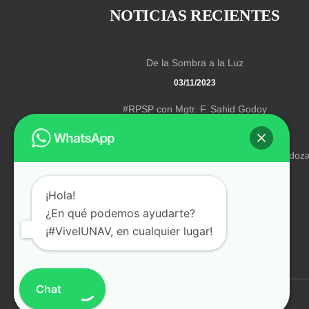
NOTICIAS RECIENTES
De la Sombra a la Luz
03/11/2023
#RPSP con Mgtr. F. Sahid Godoy
03/11/2023
“Transformados en Cristo” con el Pr. Johan Mendoz
03/11/2023
¡Hola!
¿En qué podemos ayudarte?
¡#ViveIUNAV, en cualquier lugar!
Chat