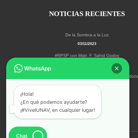
NOTICIAS RECIENTES
De la Sombra a la Luz
03/11/2023
#RPSP con Mgtr. F. Sahid Godoy
03/11/2023
“Transformados en Cristo” con el Pr. Johan Mendoz
03/11/2023
¡Hola!
¿En qué podemos ayudarte?
¡#ViveIUNAV, en cualquier lugar!
Chat